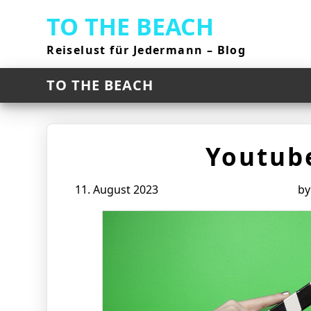
Skip
TO THE BEACH
to
content
Reiselust für Jedermann – Blog
TO THE BEACH
Youtub
11. August 2023
b