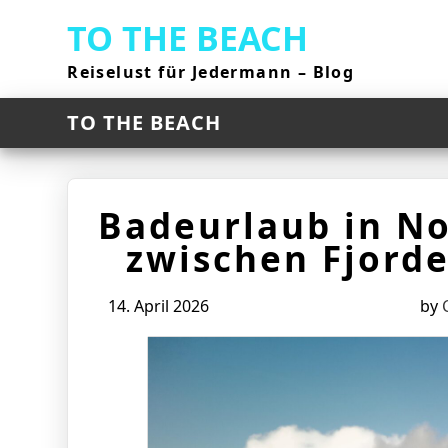
Skip
TO THE BEACH
to
content
Reiselust für Jedermann – Blog
TO THE BEACH
Badeurlaub in No
zwischen Fjord
14. April 2026
by