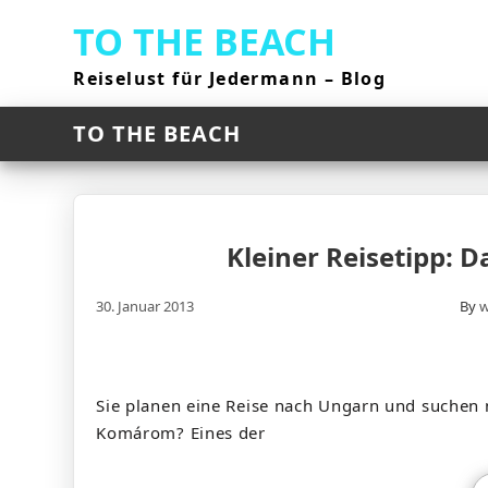
Skip
TO THE BEACH
to
content
Reiselust für Jedermann – Blog
TO THE BEACH
Kleiner Reisetipp:
30. Januar 2013
By
w
Sie planen eine Reise nach Ungarn und suchen n
Komárom? Eines der