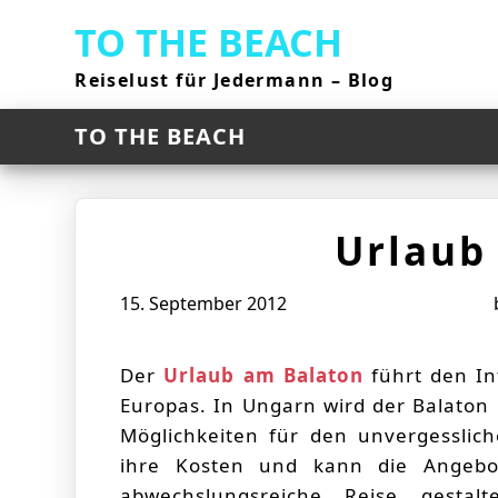
Skip
TO THE BEACH
to
content
Reiselust für Jedermann – Blog
TO THE BEACH
Urlaub
15. September 2012
Der
Urlaub am Balaton
führt den In
Europas. In Ungarn wird der Balaton 
Möglichkeiten für den unvergesslic
ihre Kosten und kann die Angeb
abwechslungsreiche Reise gestalt