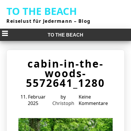
Skip
TO THE BEACH
to
content
Reiselust für Jedermann – Blog
TO THE BEACH
cabin-in-the-
woods-
5572641_1280
11. Februar
by
Keine
2025
Christoph
Kommentare