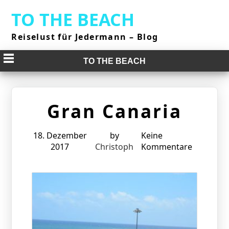
Skip
TO THE BEACH
to
content
Reiselust für Jedermann – Blog
TO THE BEACH
Gran Canaria
18. Dezember
by
Keine
2017
Christoph
Kommentare