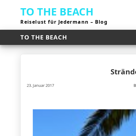
Skip
TO THE BEACH
to
content
Reiselust für Jedermann – Blog
TO THE BEACH
Stränd
23. Januar 2017