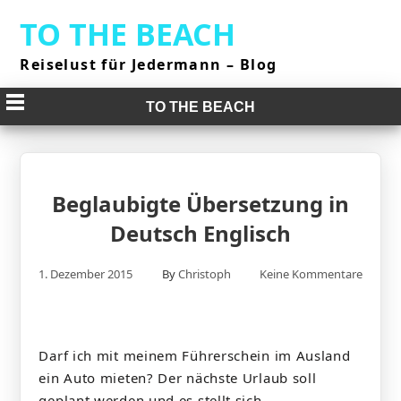
Skip
TO THE BEACH
to
content
Reiselust für Jedermann – Blog
TO THE BEACH
Beglaubigte Übersetzung in
Deutsch Englisch
1. Dezember 2015
By
Christoph
Keine Kommentare
Darf ich mit meinem Führerschein im Ausland
ein Auto mieten? Der nächste Urlaub soll
geplant werden und es stellt sich