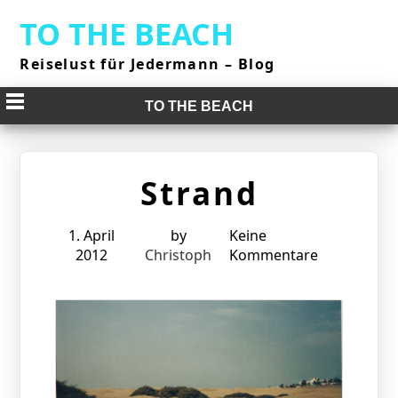
Skip
TO THE BEACH
to
content
Reiselust für Jedermann – Blog
TO THE BEACH
Strand
1. April
by
Keine
2012
Christoph
Kommentare